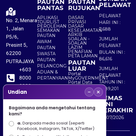
PAUTAN
PAUTAN
PELAWAT
PANTAS
RUJUKAN
PELAWAT
APLIKASI
DASAR
No. 2, Menara
TOURLIST
PRIVASI
HARI INI :
PEROLEHAN
DASAR
1, Jalan
7,688
SEMAKAN
KESELAMATAN
ARKIB
PAUTAN
P5/6,
SOALAN -
JUMLAH
AWAM
SOALAN
Presint 5,
PELAWAT
LAZIM
PAUTAN
PENAFIAN
BULAN INI :
62200
SWASTA
PETA LAMAN
86,616
PAUTAN
PUTRAJAYA
PAUTAN
PELANCONG
LUAR
JUMLAH
+603
ADUAN &
Portal
PELAWAT
8000
PERTANYAAN
MyGOVERNMENT
TAHUN INI :
Portal Data
8000
Terbuka
5,489,201
−
×
Sektor Awam
Undian
KEMAS
+603
KINI
8891
Bagaimana anda mengetahui tentang
TERAKHIR
kami?
7100
30/07/2026
a.
Daripada media sosial (seperti
Facebook, Instagram, TikTok, X/Twitter)