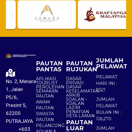
JUMLAH
PAUTAN
PAUTAN
PELAWAT
PANTAS
RUJUKAN
PELAWAT
APLIKASI
DASAR
No. 2, Menara
TOURLIST
PRIVASI
HARI INI :
PEROLEHAN
DASAR
1, Jalan
7,521
SEMAKAN
KESELAMATAN
ARKIB
PAUTAN
P5/6,
SOALAN -
JUMLAH
AWAM
SOALAN
Presint 5,
PELAWAT
LAZIM
PAUTAN
PENAFIAN
BULAN INI :
62200
SWASTA
PETA LAMAN
126,270
PAUTAN
PUTRAJAYA
PAUTAN
PELANCONG
LUAR
JUMLAH
+603
ADUAN &