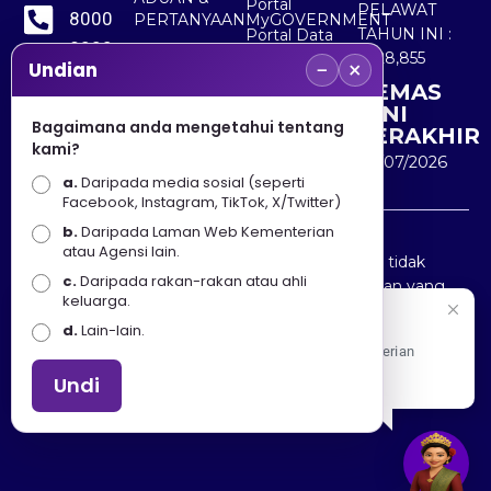
Portal
PELAWAT
8000
PERTANYAAN
MyGOVERNMENT
TAHUN INI :
Portal Data
8000
Terbuka
5,528,855
−
×
Sektor Awam
Undian
KEMAS
+603
KINI
8891
Bagaimana anda mengetahui tentang
TERAKHIR
kami?
7100
30/07/2026
a.
Daripada media sosial (seperti
Facebook, Instagram, TikTok, X/Twitter)
b.
Daripada Laman Web Kementerian
Penafian : Kerajaan Malaysia dan Kementerian
atau Agensi lain.
Pelancongan Seni dan Budaya (MOTAC) adalah tidak
c.
Daripada rakan-rakan atau ahli
bertanggungjawab atas kehilangan atau kerugian yang
keluarga.
disebabkan oleh penggunaan mana-mana maklumat
Selamat Datang
d.
Lain-lain.
yang diperolehi dari portal ini.
Apa Khabar! Selamat datang ke Portal Rasmi Kementerian
Pelancongan, Seni dan Budaya
Undi
Hakcipta © 2025 KEMENTERIAN PELANCONGAN SENI
DAN BUDAYA. | Hak Cipta Terpelihara.