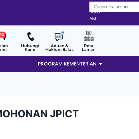
7/8/2026
06:12
AM
alan
Hubungi
Aduan &
Peta
zim
Kami
Maklum Balas
Laman
PROGRAM KEMENTERIAN
MOHONAN JPICT