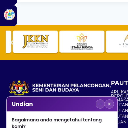
PAUT
APLIKAS
PEROL
SEMAK
−
×
Undian
PAUTA
No. 2, Menara 1, Jalan P5/6, Presint 5,
PAUTAN
62200 PUTRAJAYA
PAUTA
Bagaimana anda mengetahui tentang
ADUAN 
+603 8000 8000
kami?