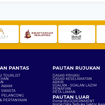
AN PANTAS
PAUTAN RUJUKAN
I TOURLIST
DASAR PRIVASI
EHAN
DASAR KESELAMATAN
AN
ARKIB
SOALAN - SOALAN LAZIM
N AWAM
PENAFIAN
 SWASTA
PETA LAMAN
N PELANCONG
PAUTAN LUAR
& PERTANYAAN
Portal MyGOVERNMENT
Portal Data Terbuka Sektor Aw