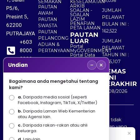
18,036
SEMAKAN
KESELAMATAN
ARKIB
PAUTAN
P5/6,
SOALAN -
JUMLAH
AWAM
SOALAN
Presint 5,
PELAWAT
LAZIM
PAUTAN
PENAFIAN
BULAN INI :
62200
SWASTA
PETA LAMAN
162,522
PAUTAN
PUTRAJAYA
PAUTAN
PELANCONG
LUAR
JUMLAH
+603
ADUAN &
Portal
PELAWAT
8000
PERTANYAAN
MyGOVERNMENT
TAHUN INI :
Portal Data
8000
Terbuka
5,565,107
−
×
Sektor Awam
Undian
KEMAS
+603
KINI
8891
Bagaimana anda mengetahui tentang
TERAKHIR
kami?
7100
10/08/2026
a.
Daripada media sosial (seperti
Facebook, Instagram, TikTok, X/Twitter)
b.
Daripada Laman Web Kementerian
Penafian : Kerajaan Malaysia dan Kementerian
atau Agensi lain.
Pelancongan Seni dan Budaya (MOTAC) adalah tidak
c.
Daripada rakan-rakan atau ahli
bertanggungjawab atas kehilangan atau kerugian yang
keluarga.
disebabkan oleh penggunaan mana-mana maklumat
Selamat Datang
d.
Lain-lain.