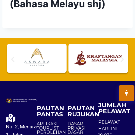
(Bahasa Melayu shj)
JUMLAH
PAUTAN
PAUTAN
PELAWAT
PANTAS
RUJUKAN
PELAWAT
APLIKASI
DASAR
No. 2, Menara
TOURLIST
PRIVASI
HARI INI :
PEROLEHAN
DASAR
1, Jalan