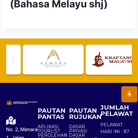
(Bahasa Melayu shj)
JUMLAH
PAUTAN
PAUTAN
PELAWAT
PANTAS
RUJUKAN
PELAWAT
APLIKASI
DASAR
No. 2, Menara
TOURLIST
PRIVASI
HARI INI :
87
PEROLEHAN
DASAR
1, Jalan