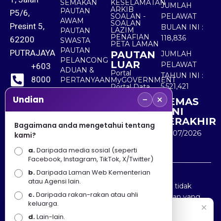
SEMAKAN
KESELAMATAN
JUMLAH
ARKIB
PAUTAN
P5/6,
SOALAN -
PELAWAT
AWAM
SOALAN
Presint 5,
BULAN INI :
LAZIM
PAUTAN
PENAFIAN
118,836
62200
SWASTA
PETA LAMAN
PAUTAN
PUTRAJAYA
PAUTAN
JUMLAH
PELANCONG
LUAR
PELAWAT
+603
ADUAN &
Portal
TAHUN INI :
8000
PERTANYAAN
MyGOVERNMENT
5,521,421
Portal Data
8000
Terbuka
−
×
Undian
KEMAS
Sektor Awam
KINI
+603
TERAKHIR
Bagaimana anda mengetahui tentang
8891
30/07/2026
kami?
7100
a.
Daripada media sosial (seperti
Facebook, Instagram, TikTok, X/Twitter)
b.
Daripada Laman Web Kementerian
Penafian : Kerajaan Malaysia dan Kementerian
atau Agensi lain.
Pelancongan Seni dan Budaya (MOTAC) adalah tidak
c.
Daripada rakan-rakan atau ahli
bertanggungjawab atas kehilangan atau kerugian yang
keluarga.
disebabkan oleh penggunaan mana-mana maklumat
Selamat Datang
d.
Lain-lain.
yang diperolehi dari portal ini.