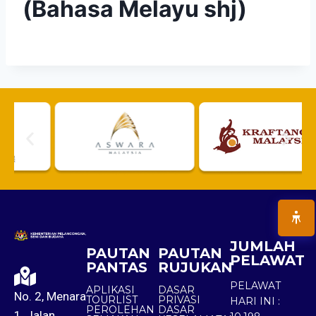
(Bahasa Melayu shj)
JUMLAH
PAUTAN
PAUTAN
PELAWAT
PANTAS
RUJUKAN
PELAWAT
APLIKASI
DASAR
No. 2, Menara
TOURLIST
PRIVASI
HARI INI :
PEROLEHAN
DASAR
1, Jalan