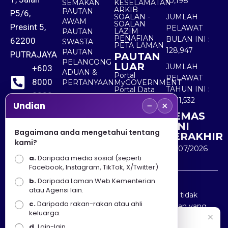
10,198
SEMAKAN
KESELAMATAN
ARKIB
PAUTAN
P5/6,
SOALAN -
JUMLAH
AWAM
SOALAN
Presint 5,
PELAWAT
LAZIM
PAUTAN
PENAFIAN
BULAN INI :
62200
SWASTA
PETA LAMAN
128,947
PAUTAN
PUTRAJAYA
PAUTAN
PELANCONG
LUAR
JUMLAH
+603
ADUAN &
Portal
PELAWAT
8000
PERTANYAAN
MyGOVERNMENT
TAHUN INI :
Portal Data
8000
Terbuka
5,531,532
−
×
Sektor Awam
Undian
KEMAS
+603
KINI
8891
Bagaimana anda mengetahui tentang
TERAKHIR
kami?
7100
30/07/2026
a.
Daripada media sosial (seperti
Facebook, Instagram, TikTok, X/Twitter)
b.
Daripada Laman Web Kementerian
Penafian : Kerajaan Malaysia dan Kementerian
atau Agensi lain.
Pelancongan Seni dan Budaya (MOTAC) adalah tidak
c.
Daripada rakan-rakan atau ahli
bertanggungjawab atas kehilangan atau kerugian yang
keluarga.
disebabkan oleh penggunaan mana-mana maklumat
Selamat Datang
d.
Lain-lain.