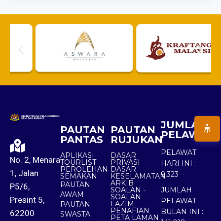
JUMLAH
PAUTAN
PAUTAN
PELAWAT
PANTAS
RUJUKAN
PELAWAT
APLIKASI
DASAR
No. 2, Menara
TOURLIST
PRIVASI
HARI INI :
PEROLEHAN
DASAR
1, Jalan
9,323
SEMAKAN
KESELAMATAN
ARKIB
PAUTAN
P5/6,
SOALAN -
JUMLAH
AWAM
SOALAN
Presint 5,
PELAWAT
LAZIM
PAUTAN
PENAFIAN
BULAN INI :
62200
SWASTA
PETA LAMAN