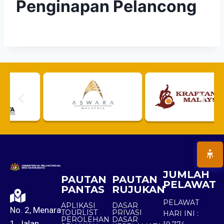
Penginapan Pelancong
JUMLAH
PAUTAN
PAUTAN
PELAWAT
PANTAS
RUJUKAN
PELAWAT
APLIKASI
DASAR
No. 2, Menara
TOURLIST
PRIVASI
HARI INI :
PEROLEHAN
DASAR
1, Jalan