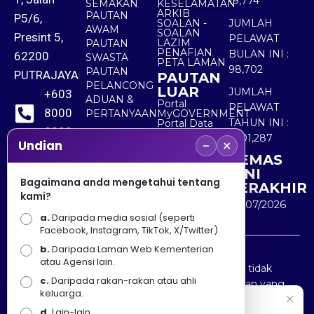
19,774
SEMAKAN
KESELAMATAN
ARKIB
PAUTAN
P5/6,
SOALAN -
JUMLAH
AWAM
SOALAN
Presint 5,
PELAWAT
LAZIM
PAUTAN
PENAFIAN
BULAN INI :
62200
SWASTA
PETA LAMAN
98,702
PAUTAN
PUTRAJAYA
PAUTAN
PELANCONG
LUAR
JUMLAH
+603
ADUAN &
Portal
PELAWAT
8000
PERTANYAAN
MyGOVERNMENT
TAHUN INI :
Portal Data
8000
Terbuka
5,501,287
−
×
Sektor Awam
Undian
KEMAS
+603
KINI
8891
Bagaimana anda mengetahui tentang
TERAKHIR
kami?
7100
30/07/2026
a.
Daripada media sosial (seperti
Facebook, Instagram, TikTok, X/Twitter)
b.
Daripada Laman Web Kementerian
Penafian : Kerajaan Malaysia dan Kementerian
atau Agensi lain.
Pelancongan Seni dan Budaya (MOTAC) adalah tidak
c.
Daripada rakan-rakan atau ahli
bertanggungjawab atas kehilangan atau kerugian yang
keluarga.
disebabkan oleh penggunaan mana-mana maklumat
Selamat Datang
d.
Lain-lain.