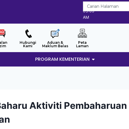
7/8/2026
03:09
AM
alan
Hubungi
Aduan &
Peta
zim
Kami
Maklum Balas
Laman
PROGRAM KEMENTERIAN
aharu Aktiviti Pembaharuan
an