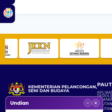
PAUT
APLIKAS
PEROL
SEMAK
−
×
Undian
PAUTA
No. 2, Menara 1, Jalan P5/6, Presint 5,
PAUTAN