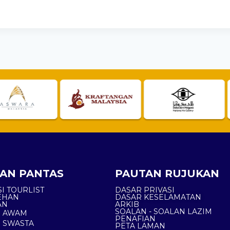
AN PANTAS
PAUTAN RUJUKAN
I TOURLIST
DASAR PRIVASI
EHAN
DASAR KESELAMATAN
AN
ARKIB
SOALAN - SOALAN LAZIM
N AWAM
PENAFIAN
 SWASTA
PETA LAMAN