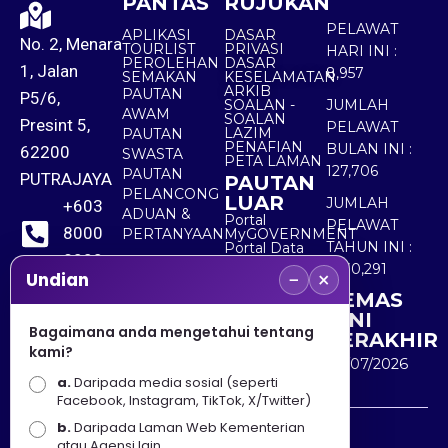
PANTAS
RUJUKAN
PELAWAT
APLIKASI
DASAR
No. 2, Menara
TOURLIST
PRIVASI
HARI INI :
PEROLEHAN
DASAR
1, Jalan
8,957
SEMAKAN
KESELAMATAN
ARKIB
PAUTAN
P5/6,
SOALAN -
JUMLAH
AWAM
SOALAN
Presint 5,
PELAWAT
LAZIM
PAUTAN
PENAFIAN
BULAN INI :
62200
SWASTA
PETA LAMAN
127,706
PAUTAN
PUTRAJAYA
PAUTAN
PELANCONG
LUAR
JUMLAH
+603
ADUAN &
Portal
PELAWAT
8000
PERTANYAAN
MyGOVERNMENT
TAHUN INI :
Portal Data
8000
Terbuka
5,530,291
−
×
Sektor Awam
Undian
KEMAS
+603
KINI
8891
Bagaimana anda mengetahui tentang
TERAKHIR
kami?
7100
30/07/2026
a.
Daripada media sosial (seperti
Facebook, Instagram, TikTok, X/Twitter)
b.
Daripada Laman Web Kementerian
Penafian : Kerajaan Malaysia dan Kementerian
atau Agensi lain.