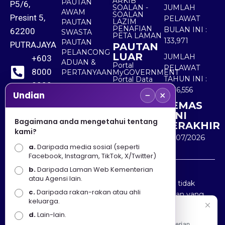
ARKIB
PAUTAN
P5/6,
SOALAN -
JUMLAH
AWAM
SOALAN
Presint 5,
PELAWAT
LAZIM
PAUTAN
PENAFIAN
BULAN INI :
62200
SWASTA
PETA LAMAN
133,971
PAUTAN
PUTRAJAYA
PAUTAN
PELANCONG
LUAR
JUMLAH
+603
ADUAN &
Portal
PELAWAT
8000
PERTANYAAN
MyGOVERNMENT
TAHUN INI :
Portal Data
8000
Terbuka
5,536,556
−
×
Sektor Awam
Undian
KEMAS
+603
KINI
8891
Bagaimana anda mengetahui tentang
TERAKHIR
kami?
7100
30/07/2026
a.
Daripada media sosial (seperti
Facebook, Instagram, TikTok, X/Twitter)
b.
Daripada Laman Web Kementerian
Penafian : Kerajaan Malaysia dan Kementerian
atau Agensi lain.
Pelancongan Seni dan Budaya (MOTAC) adalah tidak
c.
Daripada rakan-rakan atau ahli
bertanggungjawab atas kehilangan atau kerugian yang
keluarga.
disebabkan oleh penggunaan mana-mana maklumat
Selamat Datang
d.
Lain-lain.
yang diperolehi dari portal ini.
Apa Khabar! Selamat datang ke Portal Rasmi Kementerian