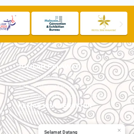
JUMLAH PELAWAT
PELAWAT HARI INI :
17,260
JUMLAH PELAWAT BULAN INI :
117,765
JUMLAH PELAWAT TAHUN INI :
5,520,350
KEMAS KINI TERAKHIR
am
30/07/2026
Selamat Datang