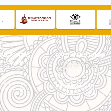
AN PANTAS
PAUTAN RUJUKAN
I TOURLIST
DASAR PRIVASI
EHAN
DASAR KESELAMATAN
AN
ARKIB
SOALAN - SOALAN LAZIM
N AWAM
PENAFIAN
 SWASTA
PETA LAMAN
N PELANCONG
PAUTAN LUAR
& PERTANYAAN
Portal MyGOVERNMENT
Portal Data Terbuka Sektor Aw