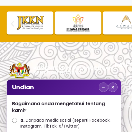
PAUT
APLIKAS
PEROL
SEMAK
−
×
Undian
PAUTA
No. 2, Menara 1, Jalan P5/6, Presint 5,
PAUTAN
62200 PUTRAJAYA
PAUTA
Bagaimana anda mengetahui tentang
ADUAN 
+603 8000 8000
kami?
a.
Daripada media sosial (seperti Facebook,
+603 8891 7100
Instagram, TikTok, X/Twitter)