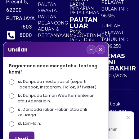
Presint 5,
PELAWAT
LAZIM
PAUTAN
PENAFIAN
BULAN INI :
62200
SWASTA
PETA LAMAN
96,665
PAUTAN
PUTRAJAYA
PAUTAN
PELANCONG
LUAR
JUMLAH
+603
ADUAN &
Portal
PELAWAT
8000
PERTANYAAN
MyGOVERNMENT
TAHUN INI :
Portal Data
8000
Terbuka
5,499,250
−
×
Sektor Awam
Undian
KEMAS
+603
KINI
8891
Bagaimana anda mengetahui tentang
TERAKHIR
kami?
7100
30/07/2026
a.
Daripada media sosial (seperti
Facebook, Instagram, TikTok, X/Twitter)
b.
Daripada Laman Web Kementerian
Penafian : Kerajaan Malaysia dan Kementerian
atau Agensi lain.
Pelancongan Seni dan Budaya (MOTAC) adalah tidak
c.
Daripada rakan-rakan atau ahli
bertanggungjawab atas kehilangan atau kerugian yang
keluarga.
disebabkan oleh penggunaan mana-mana maklumat
Selamat Datang
d.
Lain-lain.
yang diperolehi dari portal ini.
Apa Khabar! Selamat datang ke Portal Rasmi Kementerian
Pelancongan, Seni dan Budaya
Undi