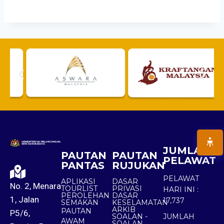
JUMLAH
PAUTAN
PAUTAN
PELAWAT
PANTAS
RUJUKAN
PELAWAT
APLIKASI
DASAR
No. 2, Menara
TOURLIST
PRIVASI
HARI INI :
PEROLEHAN
DASAR
1, Jalan
17,737
SEMAKAN
KESELAMATAN
ARKIB
PAUTAN
P5/6,
SOALAN -
JUMLAH
AWAM
SOALAN