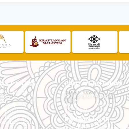
AN PANTAS
PAUTAN RUJUKAN
I TOURLIST
DASAR PRIVASI
EHAN
DASAR KESELAMATAN
AN
ARKIB
SOALAN - SOALAN LAZIM
N AWAM
PENAFIAN
 SWASTA
PETA LAMAN
N PELANCONG
PAUTAN LUAR
& PERTANYAAN
Portal MyGOVERNMENT
Portal Data Terbuka Sektor Aw