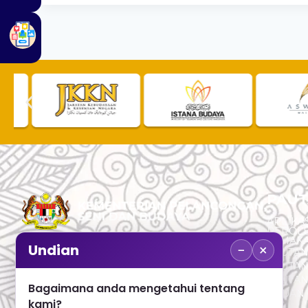
PAUT
APLIKAS
PEROL
SEMAK
−
×
Undian
PAUTA
No. 2, Menara 1, Jalan P5/6, Presint 5,
PAUTAN
62200 PUTRAJAYA
PAUTA
Bagaimana anda mengetahui tentang
ADUAN 
+603 8000 8000
kami?