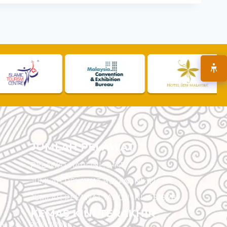
JUMLAH PELAWAT
PELAWAT HARI INI :
5,447
JUMLAH PELAWAT BULAN INI :
124,196
JUMLAH PELAWAT TAHUN INI :
5,526,781
KEMAS KINI TERAKHIR
am
30/07/2026