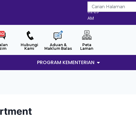
8/8/2026
02:29
AM
alan
Hubungi
Aduan &
Peta
zim
Kami
Maklum Balas
Laman
PROGRAM KEMENTERIAN
artment