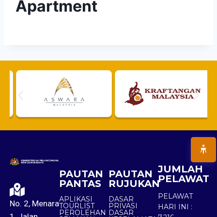
Apartment
JUMLAH
PAUTAN
PAUTAN
PELAWAT
PANTAS
RUJUKAN
PELAWAT
APLIKASI
DASAR
No. 2, Menara
TOURLIST
PRIVASI
HARI INI :
PEROLEHAN
DASAR
1, Jalan