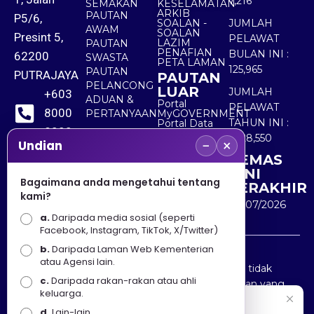
7,216
SEMAKAN
KESELAMATAN
ARKIB
PAUTAN
P5/6,
SOALAN -
JUMLAH
AWAM
SOALAN
Presint 5,
PELAWAT
LAZIM
PAUTAN
PENAFIAN
BULAN INI :
62200
SWASTA
PETA LAMAN
125,965
PAUTAN
PUTRAJAYA
PAUTAN
PELANCONG
LUAR
JUMLAH
+603
ADUAN &
Portal
PELAWAT
8000
PERTANYAAN
MyGOVERNMENT
TAHUN INI :
Portal Data
8000
Terbuka
5,528,550
−
×
Sektor Awam
Undian
KEMAS
+603
KINI
8891
Bagaimana anda mengetahui tentang
TERAKHIR
kami?
7100
30/07/2026
a.
Daripada media sosial (seperti
Facebook, Instagram, TikTok, X/Twitter)
b.
Daripada Laman Web Kementerian
Penafian : Kerajaan Malaysia dan Kementerian
atau Agensi lain.
Pelancongan Seni dan Budaya (MOTAC) adalah tidak
c.
Daripada rakan-rakan atau ahli
bertanggungjawab atas kehilangan atau kerugian yang
keluarga.
disebabkan oleh penggunaan mana-mana maklumat
Selamat Datang
d.
Lain-lain.