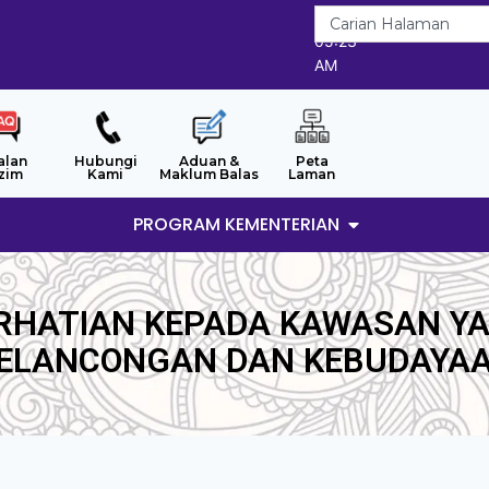
8/8/2026
05:23
AM
alan
Hubungi
Aduan &
Peta
zim
Kami
Maklum Balas
Laman
PROGRAM KEMENTERIAN
ERHATIAN KEPADA KAWASAN YA
ELANCONGAN DAN KEBUDAYA