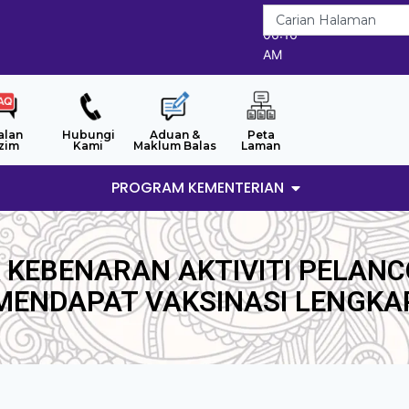
8/8/2026
06:16
AM
alan
Hubungi
Aduan &
Peta
zim
Kami
Maklum Balas
Laman
PROGRAM KEMENTERIAN
KEBENARAN AKTIVITI PELANC
MENDAPAT VAKSINASI LENGKA