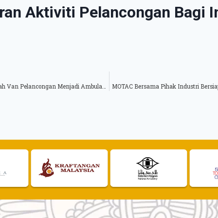
n Aktiviti Pelancongan Bagi I
Usaha MOTAC Bersama Pihak Kerajaan Bagi Mengubah Suai 100 Buah Van Pelancongan Menjadi Ambulans
MOTAC Bersama Pihak Industri Bersi