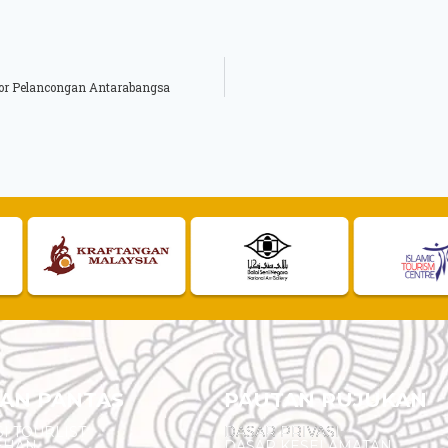
r Pelancongan Antarabangsa
AN PANTAS
PAUTAN RUJUKAN
I TOURLIST
DASAR PRIVASI
EHAN
DASAR KESELAMATAN