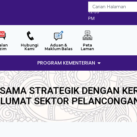
9/8/2026
12:35
PM
alan
Hubungi
Aduan &
Peta
zim
Kami
Maklum Balas
Laman
PROGRAM KEMENTERIAN
ASAMA STRATEGIK DENGAN KER
LUMAT SEKTOR PELANCONGA