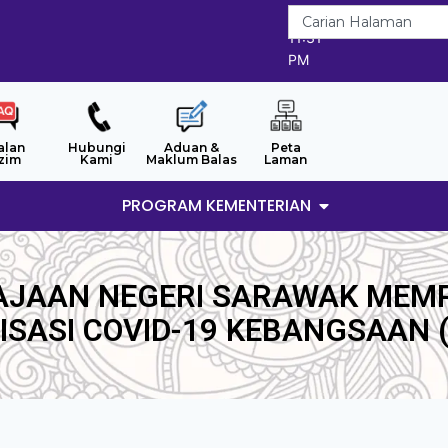
6/8/2026
11:31
PM
alan
Hubungi
Aduan &
Peta
zim
Kami
Maklum Balas
Laman
PROGRAM KEMENTERIAN
AJAAN NEGERI SARAWAK MEM
ISASI COVID-19 KEBANGSAAN (