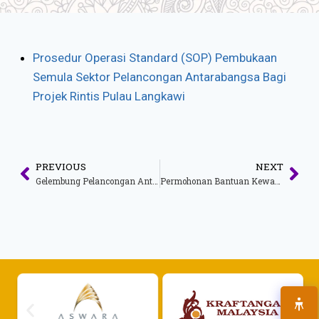
Prosedur Operasi Standard (SOP) Pembukaan
Semula Sektor Pelancongan Antarabangsa Bagi
Projek Rintis Pulau Langkawi
PREVIOUS
NEXT
Gelembung Pelancongan Antarabangsa Langkawi Dilanjutkan Sehingga Sempadan Negara Dibuka
Permohonan Bantuan Kewangan Tahun 2022 Kepada Syarikat Pengendalian Pelancongan (TOBTAB), Syarikat Malaysia Mysecond Home (MM2H), Pemandu Pelancong, Pengusaha Spa Dan Pusat Urutan Kaki (PUK) Serta Pengusaha Homestay