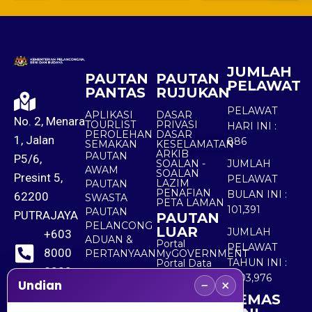
JUMLAH
PAUTAN
PAUTAN
PELAWAT
PANTAS
RUJUKAN
PELAWAT
APLIKASI
DASAR
No. 2, Menara
TOURLIST
PRIVASI
HARI INI :
PEROLEHAN
DASAR
1, Jalan
886
SEMAKAN
KESELAMATAN
ARKIB
PAUTAN
P5/6,
SOALAN -
JUMLAH
AWAM
SOALAN
Presint 5,
PELAWAT
LAZIM
PAUTAN
PENAFIAN
BULAN INI :
62200
SWASTA
PETA LAMAN
101,391
PAUTAN
PUTRAJAYA
PAUTAN
PELANCONG
LUAR
JUMLAH
+603
ADUAN &
Portal
PELAWAT
8000
PERTANYAAN
MyGOVERNMENT
TAHUN INI :
Portal Data
8000
Terbuka
5,503,976
−
×
Sektor Awam
Undian
KEMAS
+603