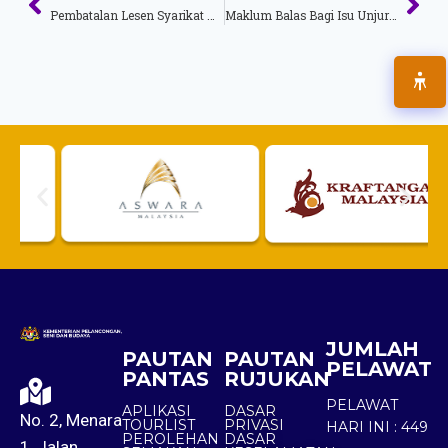
Pembatalan Lesen Syarikat Massnizam Group Travel & Tours Sdn Bhd (KPK/LN: 8189) Dan Lesen-Lesen Tambahan Dibawahnya
Maklum Balas Bagi Isu Unjuran Kadar Purata Penginapan Malaysia Yang Dibangkitkan Oleh YB Lim Guan Eng
JUMLAH
PAUTAN
PAUTAN
PELAWAT
PANTAS
RUJUKAN
PELAWAT
APLIKASI
DASAR
No. 2, Menara
TOURLIST
PRIVASI
HARI INI :
449
PEROLEHAN
DASAR
1, Jalan