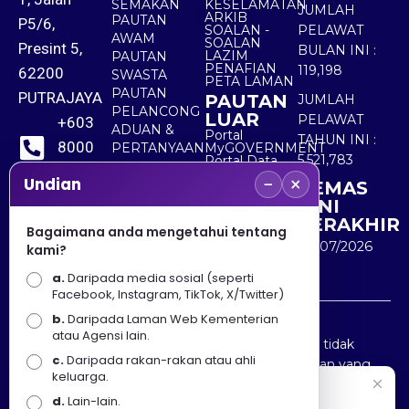
SEMAKAN
KESELAMATAN
JUMLAH
ARKIB
PAUTAN
P5/6,
SOALAN -
PELAWAT
AWAM
SOALAN
Presint 5,
BULAN INI :
LAZIM
PAUTAN
PENAFIAN
119,198
62200
SWASTA
PETA LAMAN
PAUTAN
PUTRAJAYA
PAUTAN
JUMLAH
PELANCONG
LUAR
PELAWAT
+603
ADUAN &
Portal
TAHUN INI :
8000
PERTANYAAN
MyGOVERNMENT
5,521,783
Portal Data
8000
Terbuka
−
×
Undian
KEMAS
Sektor Awam
KINI
+603
TERAKHIR
Bagaimana anda mengetahui tentang
8891
30/07/2026
kami?
7100
a.
Daripada media sosial (seperti
Facebook, Instagram, TikTok, X/Twitter)
b.
Daripada Laman Web Kementerian
Penafian : Kerajaan Malaysia dan Kementerian
atau Agensi lain.
Pelancongan Seni dan Budaya (MOTAC) adalah tidak
c.
Daripada rakan-rakan atau ahli
bertanggungjawab atas kehilangan atau kerugian yang
keluarga.
disebabkan oleh penggunaan mana-mana maklumat
Selamat Datang
d.
Lain-lain.
yang diperolehi dari portal ini.