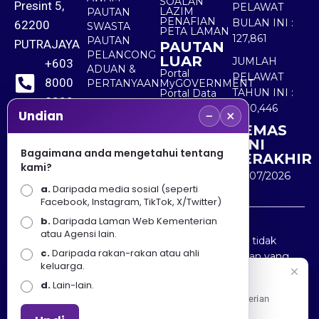
SOALAN
Presint 5,
PELAWAT
LAZIM
PAUTAN
PENAFIAN
BULAN INI :
62200
SWASTA
PETA LAMAN
127,861
PAUTAN
PUTRAJAYA
PAUTAN
PELANCONG
LUAR
JUMLAH
+603
ADUAN &
Portal
PELAWAT
8000
PERTANYAAN
MyGOVERNMENT
TAHUN INI :
Portal Data
8000
Terbuka
5,530,446
−
×
Sektor Awam
Undian
KEMAS
+603
KINI
8891
Bagaimana anda mengetahui tentang
TERAKHIR
kami?
7100
30/07/2026
a.
Daripada media sosial (seperti
Facebook, Instagram, TikTok, X/Twitter)
b.
Daripada Laman Web Kementerian
Penafian : Kerajaan Malaysia dan Kementerian
atau Agensi lain.
Pelancongan Seni dan Budaya (MOTAC) adalah tidak
c.
Daripada rakan-rakan atau ahli
bertanggungjawab atas kehilangan atau kerugian yang
keluarga.
disebabkan oleh penggunaan mana-mana maklumat
Selamat Datang
d.
Lain-lain.
yang diperolehi dari portal ini.
Apa Khabar! Selamat datang ke Portal Rasmi Kementerian
Pelancongan, Seni dan Budaya