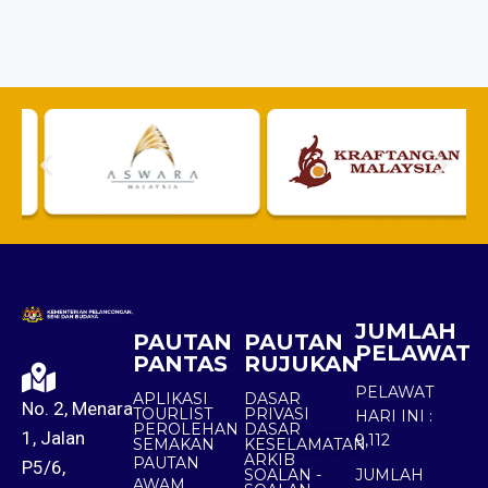
JUMLAH
PAUTAN
PAUTAN
PELAWAT
PANTAS
RUJUKAN
PELAWAT
APLIKASI
DASAR
No. 2, Menara
TOURLIST
PRIVASI
HARI INI :
PEROLEHAN
DASAR
1, Jalan
9,112
SEMAKAN
KESELAMATAN
ARKIB
PAUTAN
P5/6,
SOALAN -
JUMLAH
AWAM