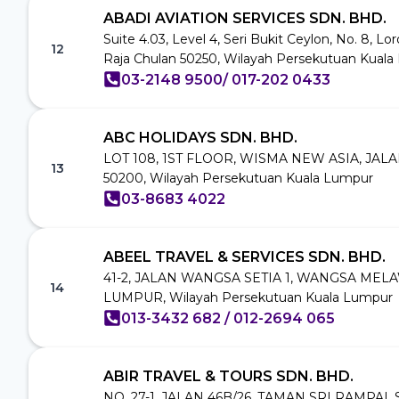
ABADI AVIATION SERVICES SDN. BHD.
Suite 4.03, Level 4, Seri Bukit Ceylon, No. 8, Lo
12
Raja Chulan 50250, Wilayah Persekutuan Kual
03-2148 9500/ 017-202 0433
ABC HOLIDAYS SDN. BHD.
LOT 108, 1ST FLOOR, WISMA NEW ASIA, JAL
13
50200, Wilayah Persekutuan Kuala Lumpur
03-8683 4022
ABEEL TRAVEL & SERVICES SDN. BHD.
41-2, JALAN WANGSA SETIA 1, WANGSA MELA
14
LUMPUR, Wilayah Persekutuan Kuala Lumpur
013-3432 682 / 012-2694 065
ABIR TRAVEL & TOURS SDN. BHD.
NO. 27-1, JALAN 46B/26, TAMAN SRI RAMPAI,