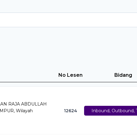
No Lesen
Bidang
ALAN RAJA ABDULLAH
MPUR, Wilayah
12624
Inbound, Outbound, T