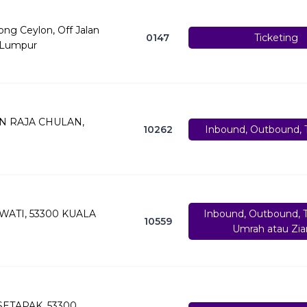
rong Ceylon, Off Jalan
0147
Ticketing
a Lumpur
AN RAJA CHULAN,
10262
Inbound, Outbound, T
WATI, 53300 KUALA
Inbound, Outbound, T
10559
Umrah atau Zia
 SETAPAK, 53300