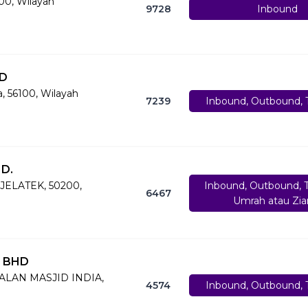
100, Wilayah
9728
Inbound
HD
, 56100, Wilayah
7239
Inbound, Outbound, T
D.
JELATEK, 50200,
Inbound, Outbound, T
6467
Umrah atau Zia
. BHD
JALAN MASJID INDIA,
4574
Inbound, Outbound, T