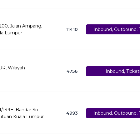
, 200, Jalan Ampang,
11410
Inbound, Outbound, T
ala Lumpur
R, Wilayah
4756
Inbound, Ticket
 1/149E, Bandar Sri
4993
Inbound, Outbound, T
kutuan Kuala Lumpur