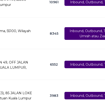
10961
Inbound, Outbound, T
Lumpur
ima, 55100, Wilayah
Inbound, Outbound, T
8345
Umrah atau Zia
N 49, OFF JALAN
6552
Inbound, Outbound, T
KUALA LUMPUR,
3), 85 JALAN LOKE
3983
Inbound, Outbound, T
tuan Kuala Lumpur