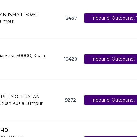
AN ISMAIL, 50250
12437
Inbound, Outbound, T
Lumpur
mansara, 60000, Kuala
10420
Inbound, Outbound, T
SIPILLY OFF JALAN
9272
Inbound, Outbound, T
utuan Kuala Lumpur
BHD.