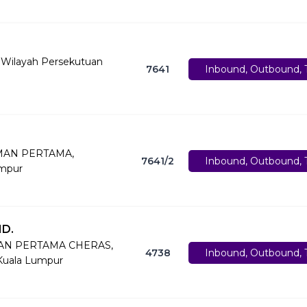
, Wilayah Persekutuan
7641
Inbound, Outbound, T
AMAN PERTAMA,
7641/2
Inbound, Outbound, T
umpur
D.
MAN PERTAMA CHERAS,
4738
Inbound, Outbound, T
Kuala Lumpur