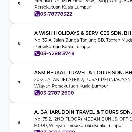
Meridian 101, 15TH Floor 15-05, Dang Wangi, 50
5
Persekutuan Kuala Lumpur
03-78778322
A WISH HOLIDAYS & SERVICES SDN. B
No. 33-A, Jalan Bunga Tanjung 8B, Taman Muda
6
Persekutuan Kuala Lumpur
03-4288 3749
A&M BERKAT TRAVEL & TOURS SDN. BH
20-2, JALAN JELATEK 2, PUSAT PERNIAGAAN 
7
Wilayah Persekutuan Kuala Lumpur
03-2787 2600
A. BAHARUDDIN TRAVEL & TOURS SDN
No. 75-2, (2ND FLOOR) MEDAN BUNUS, OFF 
8
50100, Wilayah Persekutuan Kuala Lumpur