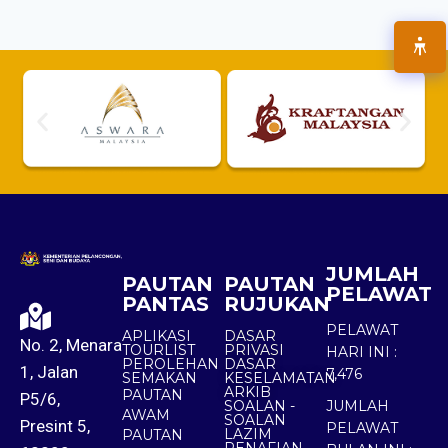
JUMLAH
PAUTAN
PAUTAN
PELAWAT
PANTAS
RUJUKAN
PELAWAT
APLIKASI
DASAR
No. 2, Menara
TOURLIST
PRIVASI
HARI INI :
PEROLEHAN
DASAR
1, Jalan
7,476
SEMAKAN
KESELAMATAN
ARKIB
PAUTAN
P5/6,
SOALAN -
JUMLAH
AWAM
SOALAN
Presint 5,
PELAWAT
LAZIM
PAUTAN