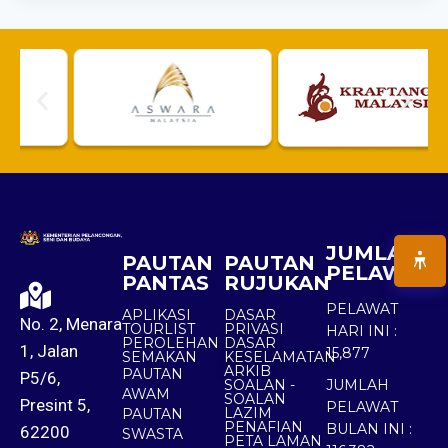
JUMLAH
PAUTAN
PAUTAN
PELAWAT
PANTAS
RUJUKAN
PELAWAT
APLIKASI
DASAR
No. 2, Menara
TOURLIST
PRIVASI
HARI INI :
PEROLEHAN
DASAR
1, Jalan
15,877
SEMAKAN
KESELAMATAN
ARKIB
PAUTAN
P5/6,
SOALAN -
JUMLAH
AWAM
SOALAN
Presint 5,
PELAWAT
LAZIM
PAUTAN
PENAFIAN
BULAN INI :
62200
SWASTA
PETA LAMAN