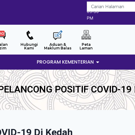
8/8/2026
05:30
PM
alan
Hubungi
Aduan &
Peta
zim
Kami
Maklum Balas
Laman
PROGRAM KEMENTERIAN
 PELANCONG POSITIF COVID-19 
OVID-19 Di Kedah