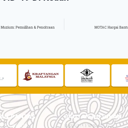
 Muzium: Pemulihan & Pencitraan
MOTAC Hargai Bantu
AN PANTAS
PAUTAN RUJUKAN
I TOURLIST
DASAR PRIVASI