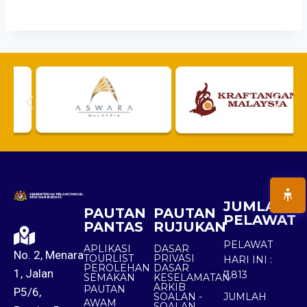
JUMLAH
PAUTAN
PAUTAN
PELAWAT
PANTAS
RUJUKAN
PELAWAT
APLIKASI
DASAR
No. 2, Menara
TOURLIST
PRIVASI
HARI INI :
PEROLEHAN
DASAR
1, Jalan
7,813
SEMAKAN
KESELAMATAN
ARKIB
PAUTAN
P5/6,
SOALAN -
JUMLAH
AWAM
SOALAN