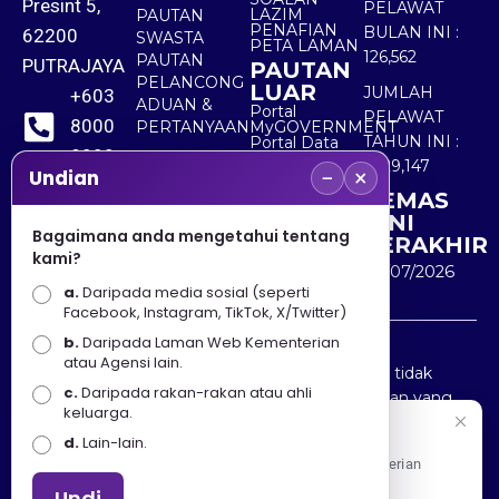
Presint 5,
PELAWAT
LAZIM
PAUTAN
PENAFIAN
BULAN INI :
62200
SWASTA
PETA LAMAN
126,562
PAUTAN
PUTRAJAYA
PAUTAN
PELANCONG
LUAR
JUMLAH
+603
ADUAN &
Portal
PELAWAT
8000
PERTANYAAN
MyGOVERNMENT
TAHUN INI :
Portal Data
8000
Terbuka
5,529,147
−
×
Sektor Awam
Undian
KEMAS
+603
KINI
8891
Bagaimana anda mengetahui tentang
TERAKHIR
kami?
7100
30/07/2026
a.
Daripada media sosial (seperti
Facebook, Instagram, TikTok, X/Twitter)
b.
Daripada Laman Web Kementerian
Penafian : Kerajaan Malaysia dan Kementerian
atau Agensi lain.
Pelancongan Seni dan Budaya (MOTAC) adalah tidak
c.
Daripada rakan-rakan atau ahli
bertanggungjawab atas kehilangan atau kerugian yang
keluarga.
disebabkan oleh penggunaan mana-mana maklumat
Selamat Datang
d.
Lain-lain.
yang diperolehi dari portal ini.
Apa Khabar! Selamat datang ke Portal Rasmi Kementerian
Pelancongan, Seni dan Budaya
Undi