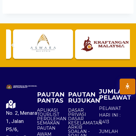
JUMLAH
PAUTAN
PAUTAN
PELAWAT
PANTAS
RUJUKAN
PELAWAT
APLIKASI
DASAR
No. 2, Menara
TOURLIST
PRIVASI
HARI INI :
PEROLEHAN
DASAR
1, Jalan
7,413
SEMAKAN
KESELAMATAN
ARKIB
PAUTAN
P5/6,
SOALAN -
JUMLAH
AWAM
SOALAN