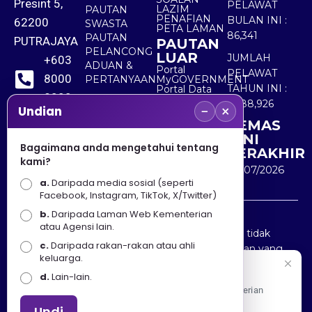
Presint 5,
PELAWAT
LAZIM
PAUTAN
PENAFIAN
BULAN INI :
62200
SWASTA
PETA LAMAN
86,341
PAUTAN
PUTRAJAYA
PAUTAN
PELANCONG
LUAR
JUMLAH
+603
ADUAN &
Portal
PELAWAT
8000
PERTANYAAN
MyGOVERNMENT
TAHUN INI :
Portal Data
8000
Terbuka
5,488,926
−
×
Sektor Awam
Undian
KEMAS
+603
KINI
8891
Bagaimana anda mengetahui tentang
TERAKHIR
kami?
7100
30/07/2026
a.
Daripada media sosial (seperti
Facebook, Instagram, TikTok, X/Twitter)
b.
Daripada Laman Web Kementerian
Penafian : Kerajaan Malaysia dan Kementerian
atau Agensi lain.
Pelancongan Seni dan Budaya (MOTAC) adalah tidak
c.
Daripada rakan-rakan atau ahli
bertanggungjawab atas kehilangan atau kerugian yang
keluarga.
disebabkan oleh penggunaan mana-mana maklumat
Selamat Datang
d.
Lain-lain.
yang diperolehi dari portal ini.
Apa Khabar! Selamat datang ke Portal Rasmi Kementerian
Pelancongan, Seni dan Budaya
Undi