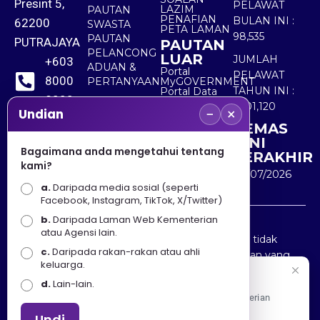
Presint 5,
PELAWAT
LAZIM
PAUTAN
PENAFIAN
BULAN INI :
62200
SWASTA
PETA LAMAN
98,535
PAUTAN
PUTRAJAYA
PAUTAN
PELANCONG
LUAR
JUMLAH
+603
ADUAN &
Portal
PELAWAT
8000
PERTANYAAN
MyGOVERNMENT
TAHUN INI :
Portal Data
8000
Terbuka
5,501,120
−
×
Sektor Awam
Undian
KEMAS
+603
KINI
8891
Bagaimana anda mengetahui tentang
TERAKHIR
kami?
7100
30/07/2026
a.
Daripada media sosial (seperti
Facebook, Instagram, TikTok, X/Twitter)
b.
Daripada Laman Web Kementerian
Penafian : Kerajaan Malaysia dan Kementerian
atau Agensi lain.
Pelancongan Seni dan Budaya (MOTAC) adalah tidak
c.
Daripada rakan-rakan atau ahli
bertanggungjawab atas kehilangan atau kerugian yang
keluarga.
disebabkan oleh penggunaan mana-mana maklumat
Selamat Datang
d.
Lain-lain.
yang diperolehi dari portal ini.
Apa Khabar! Selamat datang ke Portal Rasmi Kementerian
Pelancongan, Seni dan Budaya
Undi