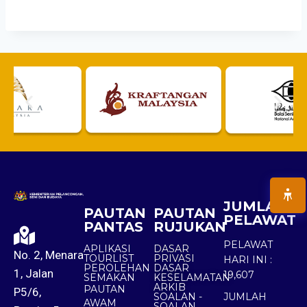
JUMLAH
PAUTAN
PAUTAN
PELAWAT
PANTAS
RUJUKAN
PELAWAT
APLIKASI
DASAR
No. 2, Menara
TOURLIST
PRIVASI
HARI INI :
PEROLEHAN
DASAR
1, Jalan
19,607
SEMAKAN
KESELAMATAN
ARKIB
PAUTAN
P5/6,
SOALAN -
JUMLAH
AWAM
SOALAN