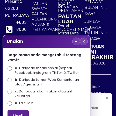
Presint 5,
PELAWAT
LAZIM
PAUTAN
PENAFIAN
BULAN INI :
62200
SWASTA
PETA LAMAN
159,471
PAUTAN
PUTRAJAYA
PAUTAN
PELANCONG
LUAR
JUMLAH
+603
ADUAN &
Portal
PELAWAT
8000
PERTANYAAN
MyGOVERNMENT
TAHUN INI :
Portal Data
8000
Terbuka
5,562,056
−
×
Sektor Awam
Undian
KEMAS
+603
KINI
8891
Bagaimana anda mengetahui tentang
TERAKHIR
kami?
7100
10/08/2026
a.
Daripada media sosial (seperti
Facebook, Instagram, TikTok, X/Twitter)
b.
Daripada Laman Web Kementerian
Penafian : Kerajaan Malaysia dan Kementerian
atau Agensi lain.
Pelancongan Seni dan Budaya (MOTAC) adalah tidak
c.
Daripada rakan-rakan atau ahli
bertanggungjawab atas kehilangan atau kerugian yang
keluarga.
disebabkan oleh penggunaan mana-mana maklumat
Selamat Datang
d.
Lain-lain.
yang diperolehi dari portal ini.
Apa Khabar! Selamat datang ke Portal Rasmi Kementerian
Pelancongan, Seni dan Budaya
Undi