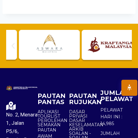
JUMLAH
PAUTAN
PAUTAN
PELAWAT
PANTAS
RUJUKAN
PELAWAT
APLIKASI
DASAR
No. 2, Menara
TOURLIST
PRIVASI
HARI INI :
PEROLEHAN
DASAR
1, Jalan
14,985
SEMAKAN
KESELAMATAN
ARKIB
PAUTAN
P5/6,
SOALAN -
JUMLAH
AWAM
SOALAN