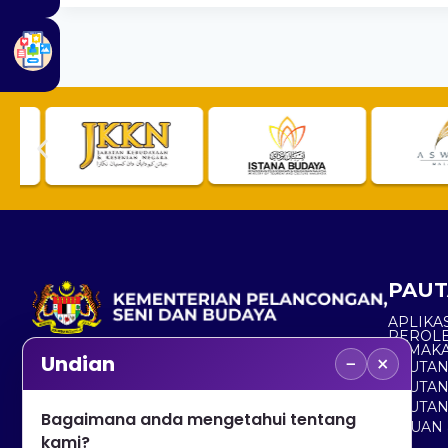
PAUT
APLIKAS
PEROL
SEMAK
−
×
Undian
PAUTA
No. 2, Menara 1, Jalan P5/6, Presint 5,
PAUTAN
62200 PUTRAJAYA
PAUTA
Bagaimana anda mengetahui tentang
ADUAN 
+603 8000 8000
kami?