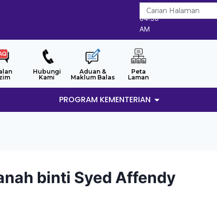
7/8/2026
04:30
AM
alan
Hubungi
Aduan &
Peta
zim
Kami
Maklum Balas
Laman
PROGRAM KEMENTERIAN
anah binti Syed Affendy