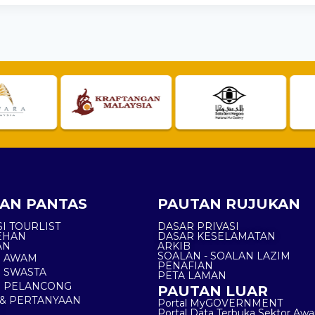
AN PANTAS
PAUTAN RUJUKAN
I TOURLIST
DASAR PRIVASI
EHAN
DASAR KESELAMATAN
AN
ARKIB
SOALAN - SOALAN LAZIM
N AWAM
PENAFIAN
 SWASTA
PETA LAMAN
N PELANCONG
PAUTAN LUAR
& PERTANYAAN
Portal MyGOVERNMENT
Portal Data Terbuka Sektor Aw