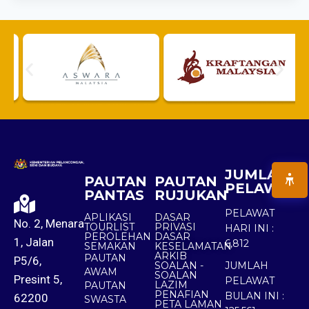
JUMLAH
PAUTAN
PAUTAN
PELAWAT
PANTAS
RUJUKAN
PELAWAT
APLIKASI
DASAR
No. 2, Menara
TOURLIST
PRIVASI
HARI INI :
PEROLEHAN
DASAR
1, Jalan
6,812
SEMAKAN
KESELAMATAN
ARKIB
PAUTAN
P5/6,
SOALAN -
JUMLAH
AWAM
SOALAN
Presint 5,
PELAWAT
LAZIM
PAUTAN
PENAFIAN
BULAN INI :
62200
SWASTA
PETA LAMAN