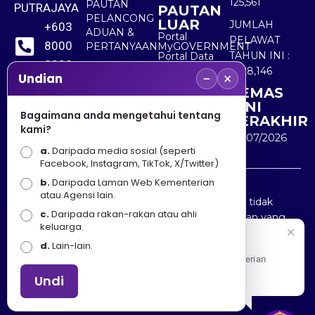
125,561
PAUTAN
PUTRAJAYA
PAUTAN
PELANCONG
LUAR
JUMLAH
+603
ADUAN &
Portal
PELAWAT
8000
PERTANYAAN
MyGOVERNMENT
TAHUN INI :
Portal Data
8000
Terbuka
5,528,146
−
×
Sektor Awam
Undian
KEMAS
+603
KINI
8891
Bagaimana anda mengetahui tentang
TERAKHIR
kami?
7100
30/07/2026
a.
Daripada media sosial (seperti
Facebook, Instagram, TikTok, X/Twitter)
b.
Daripada Laman Web Kementerian
Penafian : Kerajaan Malaysia dan Kementerian
atau Agensi lain.
Pelancongan Seni dan Budaya (MOTAC) adalah tidak
c.
Daripada rakan-rakan atau ahli
bertanggungjawab atas kehilangan atau kerugian yang
keluarga.
disebabkan oleh penggunaan mana-mana maklumat
Selamat Datang
d.
Lain-lain.
yang diperolehi dari portal ini.
Apa Khabar! Selamat datang ke Portal Rasmi Kementerian
Pelancongan, Seni dan Budaya
Undi
Hakcipta © 2025 KEMENTERIAN PELANCONGAN SENI
DAN BUDAYA. | Hak Cipta Terpelihara.