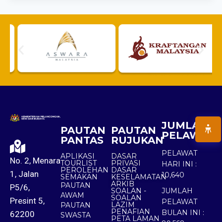
JUMLAH
PAUTAN
PAUTAN
PELAWAT
PANTAS
RUJUKAN
PELAWAT
APLIKASI
DASAR
No. 2, Menara
TOURLIST
PRIVASI
HARI INI :
PEROLEHAN
DASAR
1, Jalan
10,640
SEMAKAN
KESELAMATAN
ARKIB
PAUTAN
P5/6,
SOALAN -
JUMLAH
AWAM
SOALAN
Presint 5,
PELAWAT
LAZIM
PAUTAN
PENAFIAN
BULAN INI :
62200
SWASTA
PETA LAMAN