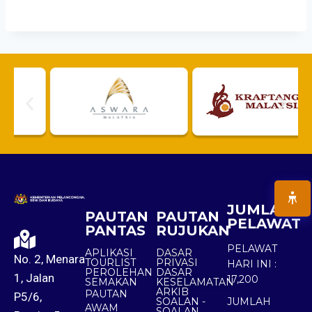
JUMLAH
PAUTAN
PAUTAN
PELAWAT
PANTAS
RUJUKAN
PELAWAT
APLIKASI
DASAR
No. 2, Menara
TOURLIST
PRIVASI
HARI INI :
PEROLEHAN
DASAR
1, Jalan
17,200
SEMAKAN
KESELAMATAN
ARKIB
PAUTAN
P5/6,
SOALAN -
JUMLAH
AWAM
SOALAN