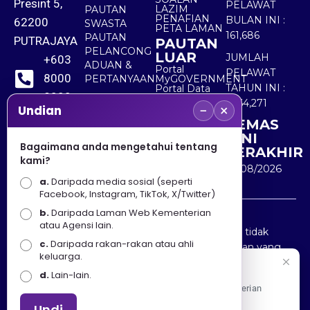
Presint 5,
PELAWAT
LAZIM
PAUTAN
PENAFIAN
BULAN INI :
62200
SWASTA
PETA LAMAN
161,686
PAUTAN
PUTRAJAYA
PAUTAN
PELANCONG
LUAR
JUMLAH
+603
ADUAN &
Portal
PELAWAT
8000
PERTANYAAN
MyGOVERNMENT
TAHUN INI :
Portal Data
8000
Terbuka
5,564,271
−
×
Sektor Awam
Undian
KEMAS
+603
KINI
8891
Bagaimana anda mengetahui tentang
TERAKHIR
kami?
7100
10/08/2026
a.
Daripada media sosial (seperti
Facebook, Instagram, TikTok, X/Twitter)
b.
Daripada Laman Web Kementerian
Penafian : Kerajaan Malaysia dan Kementerian
atau Agensi lain.
Pelancongan Seni dan Budaya (MOTAC) adalah tidak
c.
Daripada rakan-rakan atau ahli
bertanggungjawab atas kehilangan atau kerugian yang
keluarga.
disebabkan oleh penggunaan mana-mana maklumat
Selamat Datang
d.
Lain-lain.
yang diperolehi dari portal ini.
Apa Khabar! Selamat datang ke Portal Rasmi Kementerian
Pelancongan, Seni dan Budaya
Undi