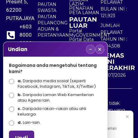
Presint 5,
PELAWAT
LAZIM
PAUTAN
PENAFIAN
BULAN INI :
62200
SWASTA
PETA LAMAN
121,923
PAUTAN
PUTRAJAYA
PAUTAN
PELANCONG
LUAR
JUMLAH
+603
ADUAN &
Portal
PELAWAT
8000
PERTANYAAN
MyGOVERNMENT
TAHUN INI :
Portal Data
8000
Terbuka
5,524,508
−
×
Sektor Awam
Undian
KEMAS
+603
KINI
8891
Bagaimana anda mengetahui tentang
TERAKHIR
kami?
7100
30/07/2026
a.
Daripada media sosial (seperti
Facebook, Instagram, TikTok, X/Twitter)
b.
Daripada Laman Web Kementerian
Penafian : Kerajaan Malaysia dan Kementerian
atau Agensi lain.
Pelancongan Seni dan Budaya (MOTAC) adalah tidak
c.
Daripada rakan-rakan atau ahli
bertanggungjawab atas kehilangan atau kerugian yang
keluarga.
disebabkan oleh penggunaan mana-mana maklumat
Selamat Datang
d.
Lain-lain.
yang diperolehi dari portal ini.
Apa Khabar! Selamat datang ke Portal Rasmi Kementerian
Pelancongan, Seni dan Budaya
Undi