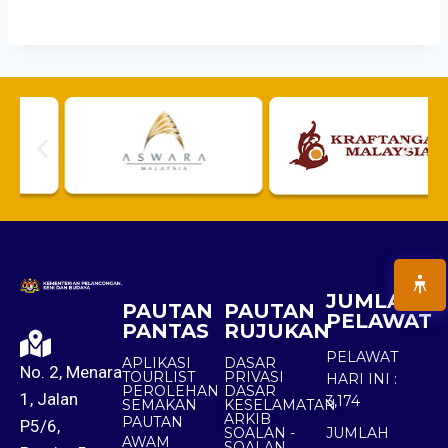
JUMLAH
PAUTAN
PAUTAN
PELAWAT
PANTAS
RUJUKAN
PELAWAT
APLIKASI
DASAR
No. 2, Menara
TOURLIST
PRIVASI
HARI INI :
PEROLEHAN
DASAR
1, Jalan
3,174
SEMAKAN
KESELAMATAN
ARKIB
PAUTAN
P5/6,
SOALAN -
JUMLAH
AWAM
SOALAN