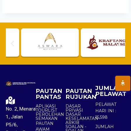
JUMLAH
PAUTAN
PAUTAN
PELAWAT
PANTAS
RUJUKAN
PELAWAT
APLIKASI
DASAR
No. 2, Menara
TOURLIST
PRIVASI
HARI INI :
PEROLEHAN
DASAR
1, Jalan
15,598
SEMAKAN
KESELAMATAN
ARKIB
PAUTAN
P5/6,
SOALAN -
JUMLAH
AWAM
SOALAN