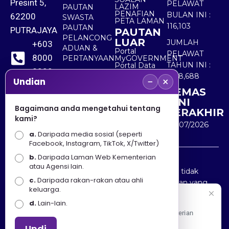
Presint 5,
PELAWAT
LAZIM
PAUTAN
PENAFIAN
BULAN INI :
62200
SWASTA
PETA LAMAN
116,103
PAUTAN
PUTRAJAYA
PAUTAN
PELANCONG
LUAR
JUMLAH
+603
ADUAN &
Portal
PELAWAT
8000
PERTANYAAN
MyGOVERNMENT
TAHUN INI :
Portal Data
8000
Terbuka
5,518,688
−
×
Sektor Awam
Undian
KEMAS
+603
KINI
8891
Bagaimana anda mengetahui tentang
TERAKHIR
kami?
7100
30/07/2026
a.
Daripada media sosial (seperti
Facebook, Instagram, TikTok, X/Twitter)
b.
Daripada Laman Web Kementerian
Penafian : Kerajaan Malaysia dan Kementerian
atau Agensi lain.
Pelancongan Seni dan Budaya (MOTAC) adalah tidak
c.
Daripada rakan-rakan atau ahli
bertanggungjawab atas kehilangan atau kerugian yang
keluarga.
disebabkan oleh penggunaan mana-mana maklumat
Selamat Datang
d.
Lain-lain.
yang diperolehi dari portal ini.
Apa Khabar! Selamat datang ke Portal Rasmi Kementerian
Pelancongan, Seni dan Budaya
Undi