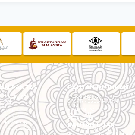
AN PANTAS
PAUTAN RUJUKAN
I TOURLIST
DASAR PRIVASI
EHAN
DASAR KESELAMATAN
AN
ARKIB
SOALAN - SOALAN LAZIM
N AWAM
PENAFIAN
 SWASTA
PETA LAMAN
N PELANCONG
PAUTAN LUAR
& PERTANYAAN
Portal MyGOVERNMENT
Portal Data Terbuka Sektor Aw