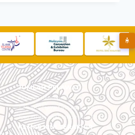
JUMLAH PELAWAT
PELAWAT HARI INI :
383
JUMLAH PELAWAT BULAN INI :
119,132
JUMLAH PELAWAT TAHUN INI :
5,521,717
KEMAS KINI TERAKHIR
am
30/07/2026