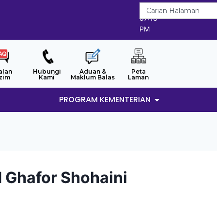
7/8/2026
07:16
PM
alan
Hubungi
Aduan &
Peta
zim
Kami
Maklum Balas
Laman
PROGRAM KEMENTERIAN
d Ghafor Shohaini