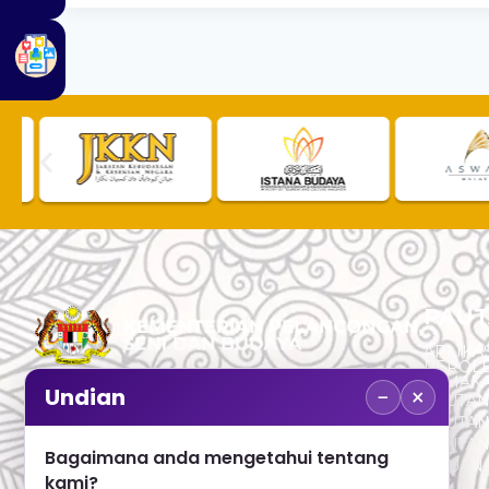
PAUT
APLIKAS
PEROL
SEMAK
−
×
Undian
PAUTA
No. 2, Menara 1, Jalan P5/6, Presint 5,
PAUTAN
62200 PUTRAJAYA
PAUTA
Bagaimana anda mengetahui tentang
ADUAN 
+603 8000 8000
kami?