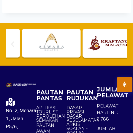
JUMLAH
PAUTAN
PAUTAN
PELAWAT
PANTAS
RUJUKAN
PELAWAT
APLIKASI
DASAR
No. 2, Menara
TOURLIST
PRIVASI
HARI INI :
PEROLEHAN
DASAR
1, Jalan
9,788
SEMAKAN
KESELAMATAN
ARKIB
PAUTAN
P5/6,
SOALAN -
JUMLAH
AWAM
SOALAN