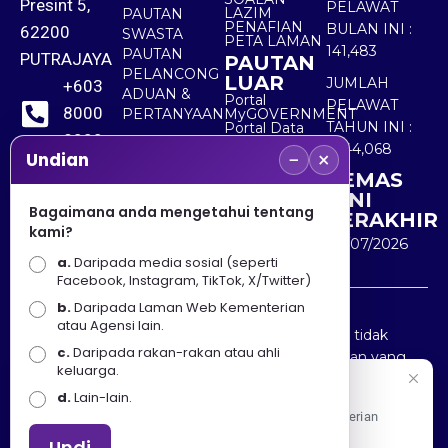
Presint 5,
PELAWAT
LAZIM
PAUTAN
PENAFIAN
BULAN INI :
62200
SWASTA
PETA LAMAN
141,483
PAUTAN
PUTRAJAYA
PAUTAN
PELANCONG
LUAR
JUMLAH
+603
ADUAN &
Portal
PELAWAT
8000
PERTANYAAN
MyGOVERNMENT
TAHUN INI :
Portal Data
8000
Terbuka
5,544,068
−
×
Sektor Awam
Undian
KEMAS
+603
KINI
8891
Bagaimana anda mengetahui tentang
TERAKHIR
kami?
7100
30/07/2026
a.
Daripada media sosial (seperti
Facebook, Instagram, TikTok, X/Twitter)
b.
Daripada Laman Web Kementerian
Penafian : Kerajaan Malaysia dan Kementerian
atau Agensi lain.
Pelancongan Seni dan Budaya (MOTAC) adalah tidak
c.
Daripada rakan-rakan atau ahli
bertanggungjawab atas kehilangan atau kerugian yang
keluarga.
disebabkan oleh penggunaan mana-mana maklumat
Selamat Datang
d.
Lain-lain.
yang diperolehi dari portal ini.
Apa Khabar! Selamat datang ke Portal Rasmi Kementerian
Pelancongan, Seni dan Budaya
Undi