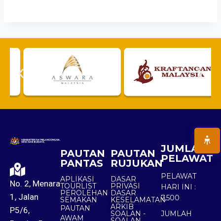
JUMLAH
PAUTAN
PAUTAN
PELAWAT
PANTAS
RUJUKAN
PELAWAT
APLIKASI
DASAR
No. 2, Menara
TOURLIST
PRIVASI
HARI INI :
PEROLEHAN
DASAR
1, Jalan
7,500
SEMAKAN
KESELAMATAN
ARKIB
PAUTAN
P5/6,
SOALAN -
JUMLAH
AWAM
SOALAN