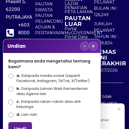
Presint 5,
PELAWAT
LAZIM
PAUTAN
PENAFIAN
BULAN INI :
62200
SWASTA
PETA LAMAN
126,249
PAUTAN
PUTRAJAYA
PAUTAN
PELANCONG
LUAR
JUMLAH
+603
ADUAN &
Portal
PELAWAT
8000
PERTANYAAN
MyGOVERNMENT
TAHUN INI :
Portal Data
8000
Terbuka
5,528,834
−
×
Sektor Awam
Undian
KEMAS
+603
KINI
8891
Bagaimana anda mengetahui tentang
TERAKHIR
kami?
7100
30/07/2026
a.
Daripada media sosial (seperti
Facebook, Instagram, TikTok, X/Twitter)
b.
Daripada Laman Web Kementerian
Penafian : Kerajaan Malaysia dan Kementerian
atau Agensi lain.
Pelancongan Seni dan Budaya (MOTAC) adalah tidak
c.
Daripada rakan-rakan atau ahli
bertanggungjawab atas kehilangan atau kerugian yang
keluarga.
disebabkan oleh penggunaan mana-mana maklumat
Selamat Datang
d.
Lain-lain.
yang diperolehi dari portal ini.
Apa Khabar! Selamat datang ke Portal Rasmi Kementerian
Pelancongan, Seni dan Budaya
Undi