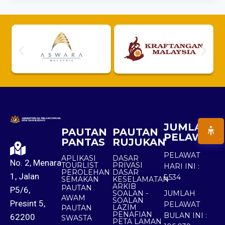
JUMLAH
PAUTAN
PAUTAN
PELAWAT
PANTAS
RUJUKAN
PELAWAT
APLIKASI
DASAR
No. 2, Menara
TOURLIST
PRIVASI
HARI INI :
PEROLEHAN
DASAR
1, Jalan
5,534
SEMAKAN
KESELAMATAN
ARKIB
PAUTAN
P5/6,
SOALAN -
JUMLAH
AWAM
SOALAN
Presint 5,
PELAWAT
LAZIM
PAUTAN
PENAFIAN
BULAN INI :
62200
SWASTA
PETA LAMAN