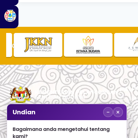
PAUT
APLIKAS
PEROL
SEMAK
−
×
Undian
PAUTA
No. 2, Menara 1, Jalan P5/6, Presint 5,
PAUTAN
62200 PUTRAJAYA
PAUTA
Bagaimana anda mengetahui tentang
ADUAN 
+603 8000 8000
kami?