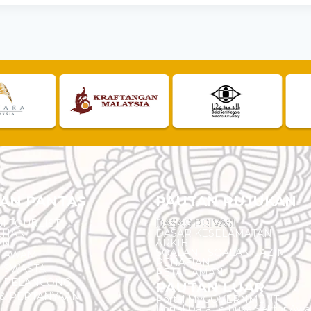
AN PANTAS
PAUTAN RUJUKAN
I TOURLIST
DASAR PRIVASI
EHAN
DASAR KESELAMATAN
AN
ARKIB
SOALAN - SOALAN LAZIM
N AWAM
PENAFIAN
 SWASTA
PETA LAMAN
N PELANCONG
PAUTAN LUAR
& PERTANYAAN
Portal MyGOVERNMENT
Portal Data Terbuka Sektor Aw