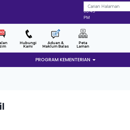
6/8/2026
08:43
PM
alan
Hubungi
Aduan &
Peta
zim
Kami
Maklum Balas
Laman
PROGRAM KEMENTERIAN
il