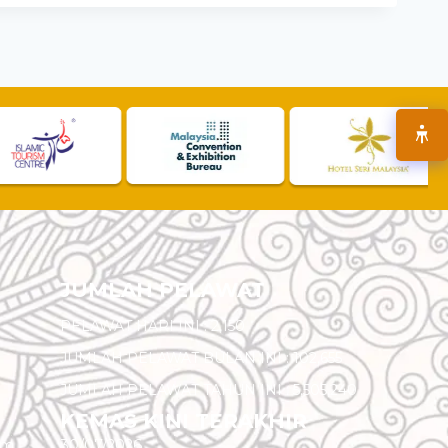
JUMLAH PELAWAT
PELAWAT HARI INI :
2,150
JUMLAH PELAWAT BULAN INI :
102,655
JUMLAH PELAWAT TAHUN INI :
5,505,240
KEMAS KINI TERAKHIR
am
30/07/2026