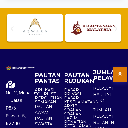
JUMLAH
PAUTAN
PAUTAN
PELAWAT
PANTAS
RUJUKAN
PELAWAT
APLIKASI
DASAR
No. 2, Menara
TOURLIST
PRIVASI
HARI INI :
PEROLEHAN
DASAR
1, Jalan
17,134
SEMAKAN
KESELAMATAN
ARKIB
PAUTAN
P5/6,
SOALAN -
JUMLAH
AWAM
SOALAN
Presint 5,
PELAWAT
LAZIM
PAUTAN
PENAFIAN
BULAN INI :
62200
SWASTA
PETA LAMAN