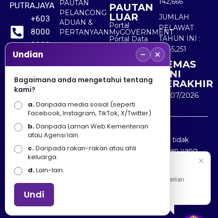
142,666
PAUTAN
PUTRAJAYA
PAUTAN
PELANCONG
LUAR
JUMLAH
+603
ADUAN &
Portal
PELAWAT
8000
PERTANYAAN
MyGOVERNMENT
TAHUN INI :
Portal Data
8000
Terbuka
5,545,251
−
×
Sektor Awam
Undian
KEMAS
+603
KINI
8891
Bagaimana anda mengetahui tentang
TERAKHIR
kami?
7100
30/07/2026
a.
Daripada media sosial (seperti
Facebook, Instagram, TikTok, X/Twitter)
b.
Daripada Laman Web Kementerian
Penafian : Kerajaan Malaysia dan Kementerian
atau Agensi lain.
Pelancongan Seni dan Budaya (MOTAC) adalah tidak
c.
Daripada rakan-rakan atau ahli
bertanggungjawab atas kehilangan atau kerugian yang
keluarga.
disebabkan oleh penggunaan mana-mana maklumat
Selamat Datang
d.
Lain-lain.
yang diperolehi dari portal ini.
Apa Khabar! Selamat datang ke Portal Rasmi Kementerian
Pelancongan, Seni dan Budaya
Undi
Hakcipta © 2025 KEMENTERIAN PELANCONGAN SENI
DAN BUDAYA. | Hak Cipta Terpelihara.