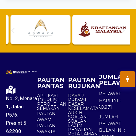
JUMLAH
PAUTAN
PAUTAN
PELAWAT
PANTAS
RUJUKAN
PELAWAT
APLIKASI
DASAR
No. 2, Menara
TOURLIST
PRIVASI
HARI INI :
PEROLEHAN
DASAR
1, Jalan
10,971
SEMAKAN
KESELAMATAN
ARKIB
PAUTAN
P5/6,
SOALAN -
JUMLAH
AWAM
SOALAN
Presint 5,
PELAWAT
LAZIM
PAUTAN
PENAFIAN
BULAN INI :
62200
SWASTA
PETA LAMAN