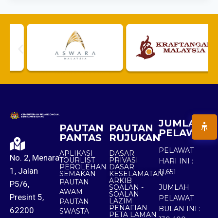
JUMLAH
PAUTAN
PAUTAN
PELAWAT
PANTAS
RUJUKAN
PELAWAT
APLIKASI
DASAR
No. 2, Menara
TOURLIST
PRIVASI
HARI INI :
PEROLEHAN
DASAR
1, Jalan
11,651
SEMAKAN
KESELAMATAN
ARKIB
PAUTAN
P5/6,
SOALAN -
JUMLAH
AWAM
SOALAN
Presint 5,
PELAWAT
LAZIM
PAUTAN
PENAFIAN
BULAN INI :
62200
SWASTA
PETA LAMAN