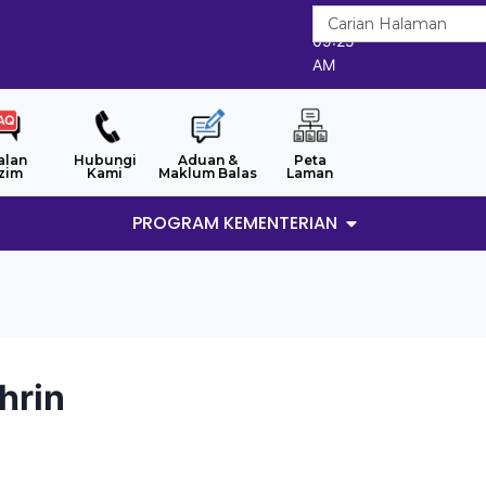
7/8/2026
09:25
AM
alan
Hubungi
Aduan &
Peta
zim
Kami
Maklum Balas
Laman
PROGRAM KEMENTERIAN
hrin