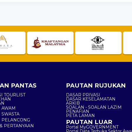
AN PANTAS
PAUTAN RUJUKAN
I TOURLIST
DASAR PRIVASI
EHAN
DASAR KESELAMATAN
AN
ARKIB
SOALAN - SOALAN LAZIM
N AWAM
PENAFIAN
 SWASTA
PETA LAMAN
N PELANCONG
PAUTAN LUAR
& PERTANYAAN
Portal MyGOVERNMENT
Portal Data Terbuka Sektor Aw