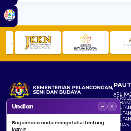
PAUT
APLIKAS
PEROL
SEMAK
−
×
Undian
PAUTA
No. 2, Menara 1, Jalan P5/6, Presint 5,
PAUTAN
62200 PUTRAJAYA
PAUTA
Bagaimana anda mengetahui tentang
ADUAN 
+603 8000 8000
kami?