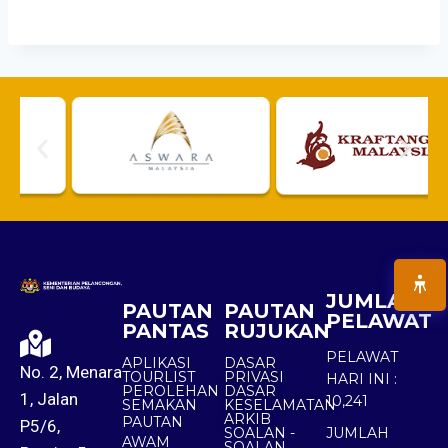
JUMLAH
PAUTAN
PAUTAN
PELAWAT
PANTAS
RUJUKAN
PELAWAT
APLIKASI
DASAR
No. 2, Menara
TOURLIST
PRIVASI
HARI INI :
PEROLEHAN
DASAR
1, Jalan
10,241
SEMAKAN
KESELAMATAN
ARKIB
PAUTAN
P5/6,
SOALAN -
JUMLAH
AWAM
SOALAN