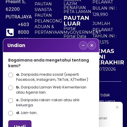
Presint 5,
PELAWAT
LAZIM
PAUTAN
PENAFIAN
BULAN INI :
62200
SWASTA
PETA LAMAN
128,990
PAUTAN
PUTRAJAYA
PAUTAN
PELANCONG
LUAR
JUMLAH
+603
ADUAN &
Portal
PELAWAT
8000
PERTANYAAN
MyGOVERNMENT
TAHUN INI :
Portal Data
8000
Terbuka
5,531,575
−
×
Sektor Awam
Undian
KEMAS
+603
KINI
8891
Bagaimana anda mengetahui tentang
TERAKHIR
kami?
7100
30/07/2026
a.
Daripada media sosial (seperti
Facebook, Instagram, TikTok, X/Twitter)
b.
Daripada Laman Web Kementerian
Penafian : Kerajaan Malaysia dan Kementerian
atau Agensi lain.
Pelancongan Seni dan Budaya (MOTAC) adalah tidak
c.
Daripada rakan-rakan atau ahli
bertanggungjawab atas kehilangan atau kerugian yang
keluarga.
disebabkan oleh penggunaan mana-mana maklumat
Selamat Datang
d.
Lain-lain.
yang diperolehi dari portal ini.
Apa Khabar! Selamat datang ke Portal Rasmi Kementerian
Pelancongan, Seni dan Budaya
Undi