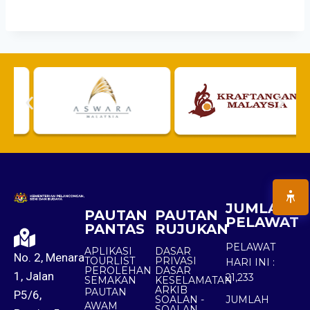
JUMLAH
PAUTAN
PAUTAN
PELAWAT
PANTAS
RUJUKAN
PELAWAT
APLIKASI
DASAR
No. 2, Menara
TOURLIST
PRIVASI
HARI INI :
PEROLEHAN
DASAR
1, Jalan
21,233
SEMAKAN
KESELAMATAN
ARKIB
PAUTAN
P5/6,
SOALAN -
JUMLAH
AWAM
SOALAN