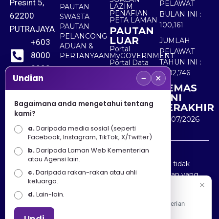
Presint 5,
PELAWAT
LAZIM
PAUTAN
PENAFIAN
BULAN INI :
62200
SWASTA
PETA LAMAN
100,161
PAUTAN
PUTRAJAYA
PAUTAN
PELANCONG
LUAR
JUMLAH
+603
ADUAN &
Portal
PELAWAT
8000
PERTANYAAN
MyGOVERNMENT
TAHUN INI :
Portal Data
8000
Terbuka
5,502,746
−
×
Sektor Awam
Undian
KEMAS
+603
KINI
8891
Bagaimana anda mengetahui tentang
TERAKHIR
kami?
7100
30/07/2026
a.
Daripada media sosial (seperti
Facebook, Instagram, TikTok, X/Twitter)
b.
Daripada Laman Web Kementerian
Penafian : Kerajaan Malaysia dan Kementerian
atau Agensi lain.
Pelancongan Seni dan Budaya (MOTAC) adalah tidak
c.
Daripada rakan-rakan atau ahli
bertanggungjawab atas kehilangan atau kerugian yang
keluarga.
disebabkan oleh penggunaan mana-mana maklumat
Selamat Datang
d.
Lain-lain.
yang diperolehi dari portal ini.
Apa Khabar! Selamat datang ke Portal Rasmi Kementerian
Pelancongan, Seni dan Budaya
Undi