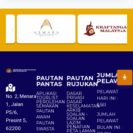
JUMLAH
PAUTAN
PAUTAN
PELAWAT
PANTAS
RUJUKAN
PELAWAT
APLIKASI
DASAR
No. 2, Menara
TOURLIST
PRIVASI
HARI INI :
PEROLEHAN
DASAR
1, Jalan
3,561
SEMAKAN
KESELAMATAN
ARKIB
PAUTAN
P5/6,
SOALAN -
JUMLAH
AWAM
SOALAN
Presint 5,
PELAWAT
LAZIM
PAUTAN
PENAFIAN
BULAN INI :
62200
SWASTA
PETA LAMAN