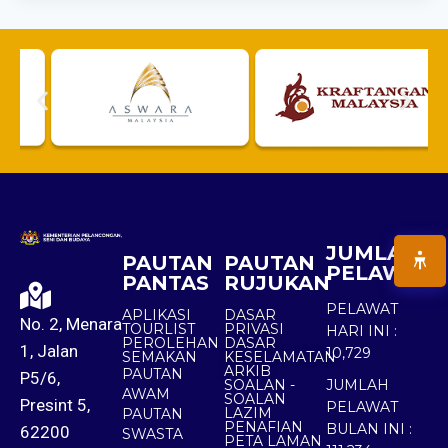
JUMLAH
PAUTAN
PAUTAN
PELAWAT
PANTAS
RUJUKAN
PELAWAT
APLIKASI
DASAR
No. 2, Menara
TOURLIST
PRIVASI
HARI INI :
PEROLEHAN
DASAR
1, Jalan
10,729
SEMAKAN
KESELAMATAN
ARKIB
PAUTAN
P5/6,
SOALAN -
JUMLAH
AWAM
SOALAN
Presint 5,
PELAWAT
LAZIM
PAUTAN
PENAFIAN
BULAN INI :
62200
SWASTA
PETA LAMAN