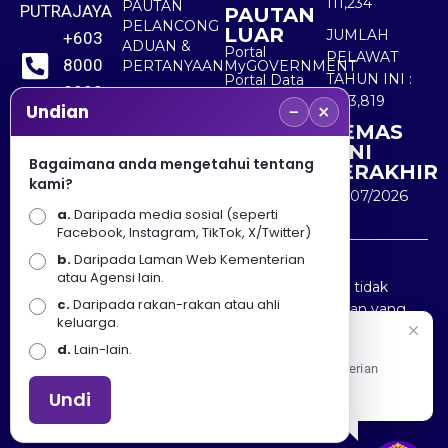
111,234
PAUTAN
PUTRAJAYA
PAUTAN
PELANCONG
LUAR
JUMLAH
+603
ADUAN &
Portal
PELAWAT
8000
PERTANYAAN
MyGOVERNMENT
TAHUN INI :
Portal Data
8000
Terbuka
5,513,819
−
×
Sektor Awam
Undian
KEMAS
+603
KINI
8891
Bagaimana anda mengetahui tentang
TERAKHIR
kami?
7100
30/07/2026
a.
Daripada media sosial (seperti
Facebook, Instagram, TikTok, X/Twitter)
b.
Daripada Laman Web Kementerian
Penafian : Kerajaan Malaysia dan Kementerian
atau Agensi lain.
Pelancongan Seni dan Budaya (MOTAC) adalah tidak
c.
Daripada rakan-rakan atau ahli
bertanggungjawab atas kehilangan atau kerugian yang
keluarga.
disebabkan oleh penggunaan mana-mana maklumat
Selamat Datang
d.
Lain-lain.
yang diperolehi dari portal ini.
Apa Khabar! Selamat datang ke Portal Rasmi Kementerian
Pelancongan, Seni dan Budaya
Undi
Hakcipta © 2025 KEMENTERIAN PELANCONGAN SENI
DAN BUDAYA. | Hak Cipta Terpelihara.